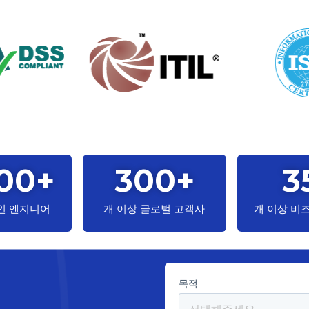
00
+
300
+
3
인 엔지니어
개 이상 글로벌 고객사
개 이상 비