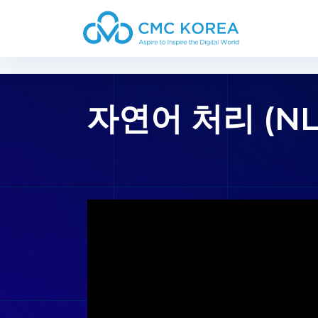
Paste this code immediately after the opening tag:
자연어 처리 (NL