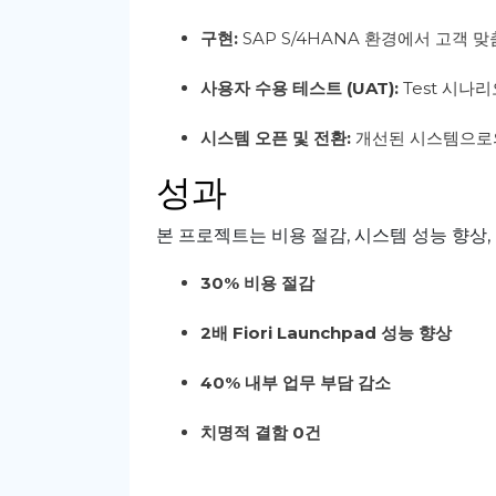
구현
:
SAP S/4HANA
환경에서
고객
맞
사용자
수용
테스트
(UAT):
Test
시나리
시스템
오픈
및
전환
:
개선된
시스템으로
성과
본
프로젝트는
비용
절감
,
시스템
성능
향상
,
30%
비용
절감
2
배
Fiori Launchpad
성능
향상
40%
내부
업무
부담
감소
치명적
결함
0
건