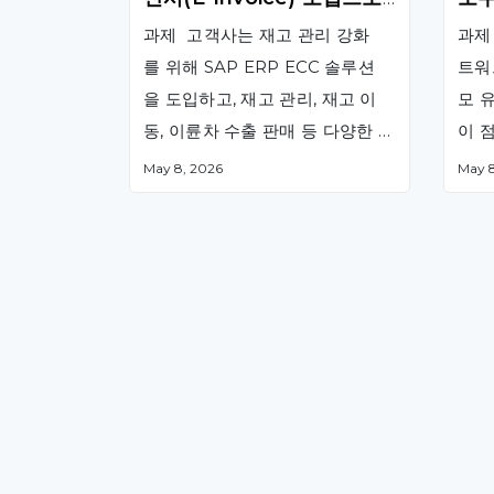
자동차 운영 IT 업무량 80%
영 
과제 고객사는 재고 관리 강화
과제
감소
를 위해 SAP ERP ECC 솔루션
트워
을 도입하고, 재고 관리, 재고 이
모 
동, 이륜차 수출 판매 등 다양한 업
이 
무를 지원하고자 하였습니다. 이
있었
May 8, 2026
May 8
후 자동차 판매 부문과 전국 딜러
모품
를 대상으로 새로운 SAP ERP 시
스템을 구축하여 소매 판매 활동
과 KPI를 보다 효과적으로 관리
할 수 있는 체계를 마련하였습니
다. 또한 종이 기반 청구서를 대체
하기 위해 SAP와 연동되는 전자
세금계산서 시스템을 도입하여 운
영 효율화를 추진하였습니다. 솔
루션 SAP 전문가로 구성된 팀