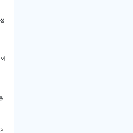
성
,
이
용
설계