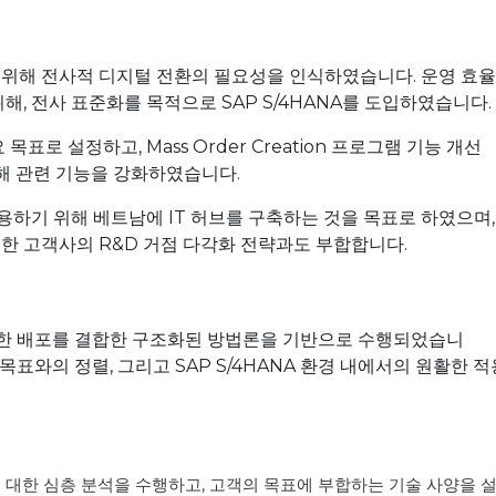
위해
전사적
디지털
전환의
필요성을
인식하였습니다
.
운영
효율
위해
,
전사
표준화를
목적으로
SAP S/4HANA
를
도입하였습니다
.
요
목표로
설정하고
, Mass Order Creation
프로그램
기능
개선
해
관련
기능을
강화하였습니다
.
용하기
위해
베트남에
IT
허브를
구축하는
것을
목표로
하였으며
위한
고객사의
R&D
거점
다각화
전략과도
부합합니다
.
한
배포를
결합한
구조화된
방법론을
기반으로
수행되었습니
목표와의
정렬
,
그리고
SAP S/4HANA
환경
내에서의
원활한
적
에
대한
심층
분석을
수행하고
,
고객의
목표에
부합하는
기술
사양을