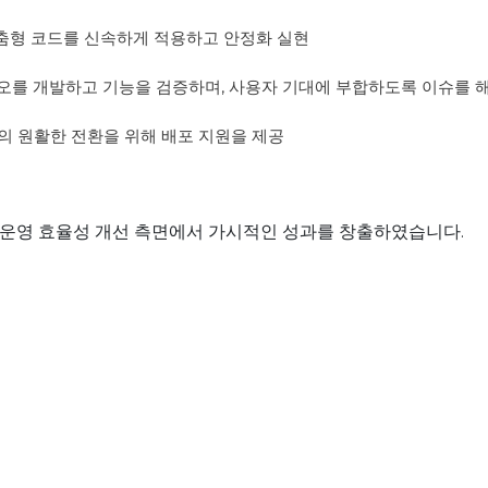
춤형
코드를
신속하게
적용하고
안정화
실현
오를
개발하고
기능을
검증하며
,
사용자
기대에
부합하도록
이슈를
의
원활한
전환을
위해
배포
지원을
제공
운영
효율성
개선
측면에서
가시적인
성과를
창출하였습니다
.