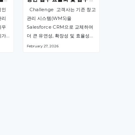
리 속도 3배 향상
적인
Challenge 고객사는 기존 창고
관리
관리 시스템(WMS)을
쉬우
Salesforce CRM으로 교체하여
제가
더 큰 유연성, 확장성 및 효율성을
루어지
확보하고자 했습니다. 그러나 이
February 27, 2026
필요
러한 전환을 이루기 위해서는 여
러 운영 …