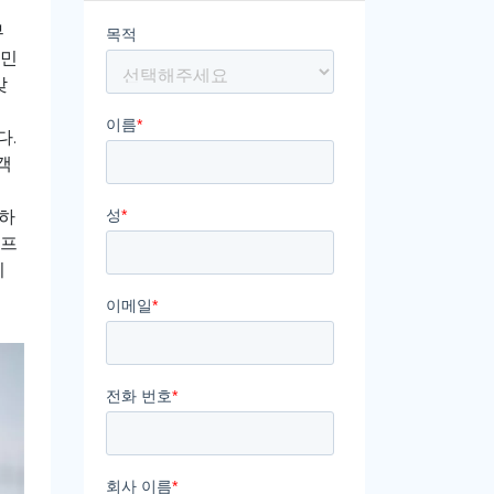
부
 민
맞
다.
객
합하
 프
비