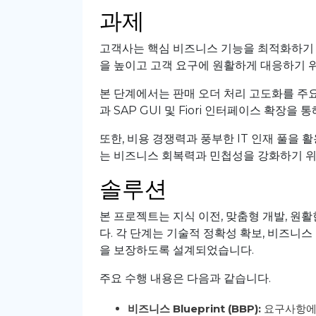
과제
고객사는
핵심
비즈니스
기능을
최적화하기
을
높이고
고객
요구에
원활하게
대응하기
본
단계에서는
판매
오더
처리
고도화를
주
과
SAP GUI
및
Fiori
인터페이스
확장을
통
또한
,
비용
경쟁력과
풍부한
IT
인재
풀을
활
는
비즈니스
회복력과
민첩성을
강화하기
솔루션
본
프로젝트는
지식
이전
,
맞춤형
개발
,
원활
다
.
각
단계는
기술적
정확성
확보
,
비즈니스
을
보장하도록
설계되었습니다
.
주요
수행
내용은
다음과
같습니다
.
비즈니스
Blueprint (BBP):
요구사항